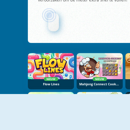
NIEUW
NIEUW
Flow Lines
Mahjong Connect Cookware
NIEUW
Sugar Tales
Laser Kanon 3