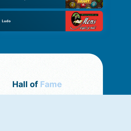
Ludo
Hall of
Fame