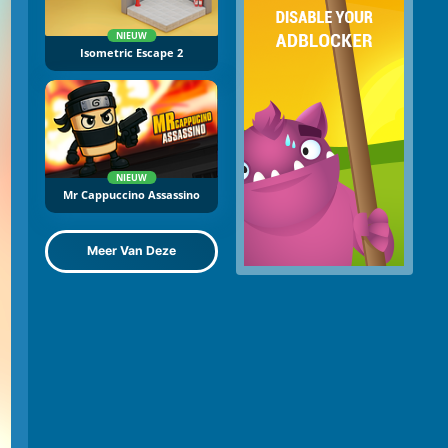
NIEUW
Isometric Escape 2
NIEUW
Mr Cappuccino Assassino
Meer Van Deze