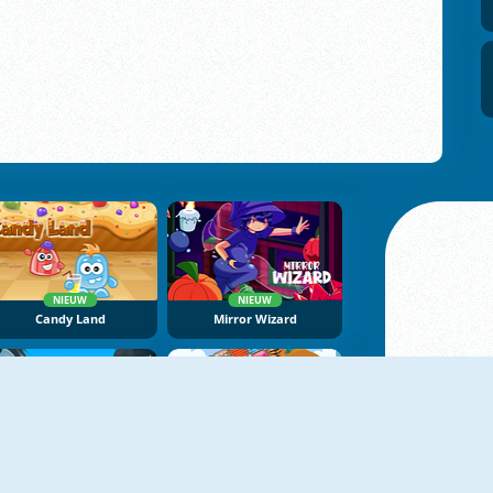
NIEUW
NIEUW
Candy Land
Mirror Wizard
NIEUW
NoNoSparks: Genesis
Patterns Link