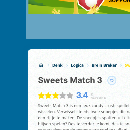
Denk
Logica
Brein Breker
Sw
Sweets Match 3
3.4
32
Waardering:
Sweets Match 3 is een leuk candy crush spellet
wisselen. Verwissel steeds twee snoepjes die 
een rijtje te maken. De snoepjes spatten uit elk
blijven spelen? Des te verder je komt, des te sne
veroorzaken om de meter extra snel te vullen!