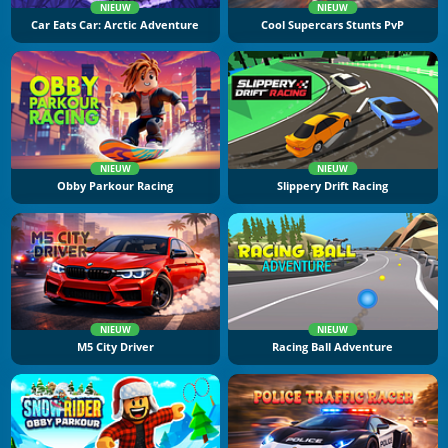
NIEUW
NIEUW
Car Eats Car: Arctic Adventure
Cool Supercars Stunts PvP
NIEUW
NIEUW
Obby Parkour Racing
Slippery Drift Racing
NIEUW
NIEUW
M5 City Driver
Racing Ball Adventure