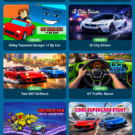
NIEUW
NIEUW
Obby Tsunami Escape +1 By Car
I8 City Driver
NIEUW
NIEUW
Two RX7 Drifters
GT Traffic Racer