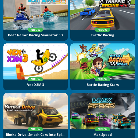
NIEUW
NIEUW
Boat Game: Racing Simulator 3D
Traffic Racing
NIEUW
NIEUW
Vex X3M 3
Battle Racing Stars
NIEUW
NIEUW
Bimka Drive: Smash Cars Into Splinters
Max Speed