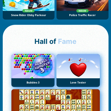
NIEUW
NIEUW
Snow Rider Obby Parkour
Police Traffic Racer
Hall of
Fame
Bubbles 3
Love Tester