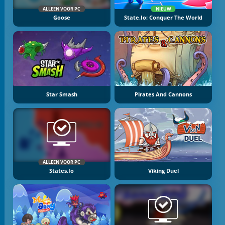
ALLEEN VOOR PC
NIEUW
Goose
State.io: Conquer The World
Star Smash
Pirates And Cannons
ALLEEN VOOR PC
States.io
Viking Duel