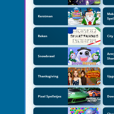
Mob
Kerstman
Spel
Reken
City
Arm
Snowbrawl
Shar
Thanksgiving
Upg
Pixel Spelletjes
Dow
Che