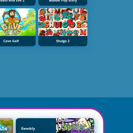
dam And Eve 2
Bubble Pop Story
Cave Golf
Shuigo 2
Gembly