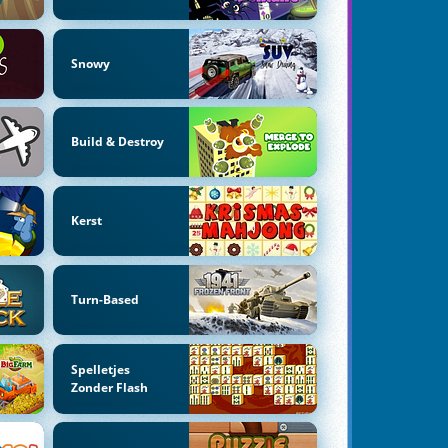
Snowy
Build & Destroy
Kerst
Turn-Based
Spelletjes
Zonder Flash