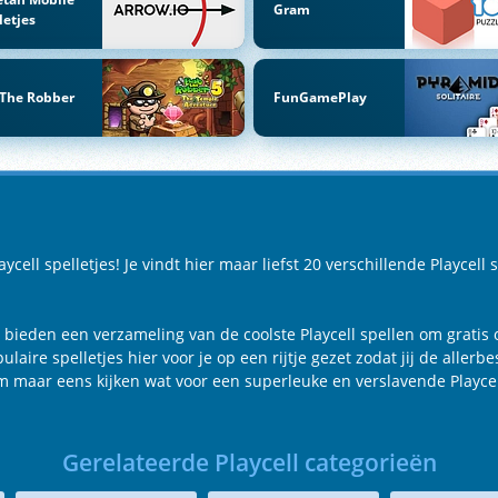
Gram
letjes
 The Robber
FunGamePlay
ell spelletjes! Je vindt hier maar liefst 20 verschillende Playcell s
ij bieden een verzameling van de coolste Playcell spellen om gratis o
ire spelletjes hier voor je op een rijtje gezet zodat jij de allerbes
om maar eens kijken wat voor een superleuke en verslavende Playcell
Gerelateerde Playcell categorieën