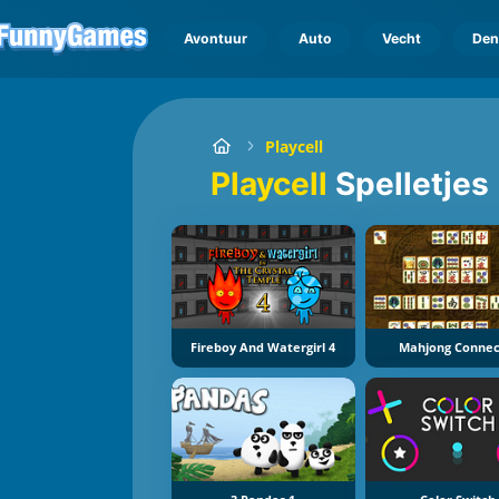
Avontuur
Auto
Vecht
Den
Playcell
Playcell
Spelletjes
Fireboy And Watergirl 4
Mahjong Connec