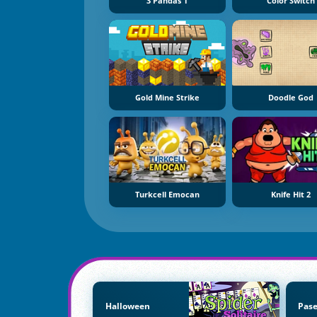
3 Pandas 1
Color Switch
Gold Mine Strike
Doodle God
Turkcell Emocan
Knife Hit 2
Halloween
Pas