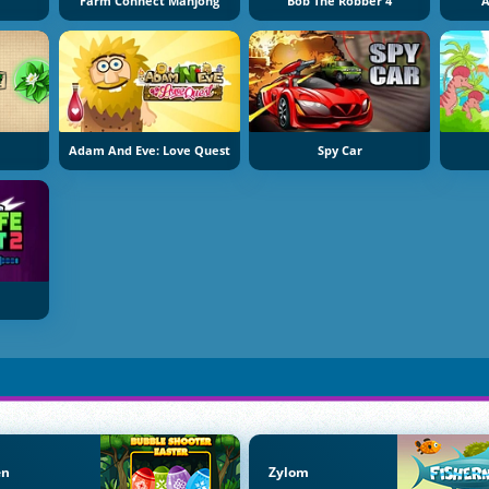
Farm Connect Mahjong
Bob The Robber 4
A
Adam And Eve: Love Quest
Spy Car
en
Zylom