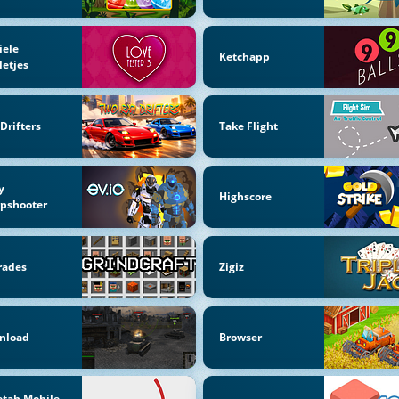
iele
Ketchapp
letjes
 Drifters
Take Flight
y
Highscore
pshooter
rades
Zigiz
nload
Browser
etah Mobile