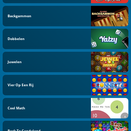
Backgammon
Dobbelen
Juwelen
Vier Op Een Rij
Cool Math
Back To Candyland