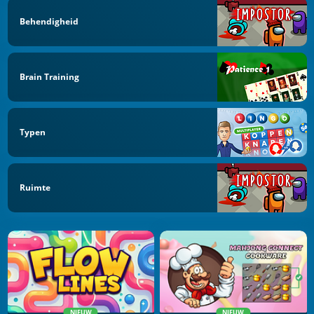
Behendigheid
Brain Training
Typen
Ruimte
NIEUW
NIEUW