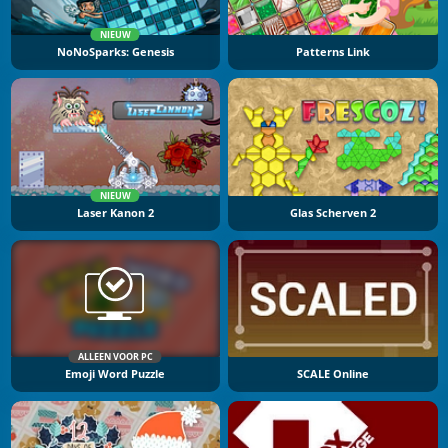
NIEUW
NoNoSparks: Genesis
Patterns Link
NIEUW
Laser Kanon 2
Glas Scherven 2
ALLEEN VOOR PC
Emoji Word Puzzle
SCALE Online