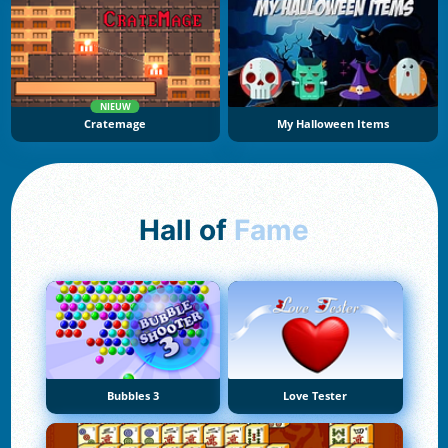
NIEUW
Cratemage
My Halloween Items
Hall of
Fame
Bubbles 3
Love Tester