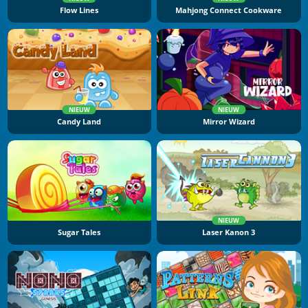
Flow Lines
Mahjong Connect Cookware
NIEUW
NIEUW
Candy Land
Mirror Wizard
NIEUW
Sugar Tales
Laser Kanon 3