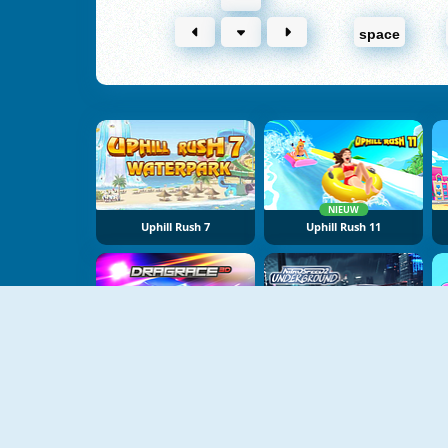
space
NIEUW
Uphill Rush 7
Uphill Rush 11
NIEUW
NIEUW
Drag Race 3D
Nitro Speed 2: Underground