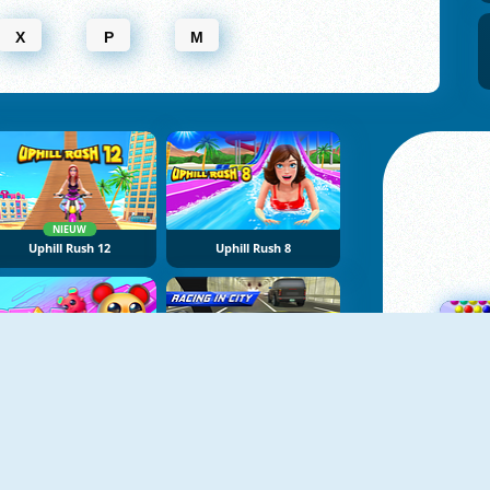
X
P
M
NIEUW
Uphill Rush 12
Uphill Rush 8
NIEUW
NIEUW
STAR: Stars Arena
Racing In City