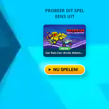
PROBEER DIT SPEL
EENS UIT
NIEUW
Car Eats Car: Arctic Adventure
NU SPELEN!