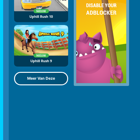
NIEUW
Uphill Rush 10
NIEUW
Uphill Rush 9
Meer Van Deze