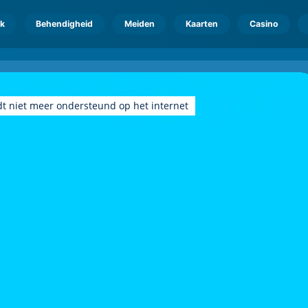
k
Behendigheid
Meiden
Kaarten
Casino
dt niet meer ondersteund op het internet