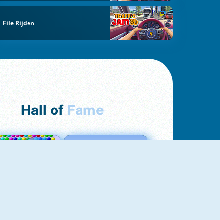
File Rijden
Hall of
Fame
Bubbles 3
Love Tester