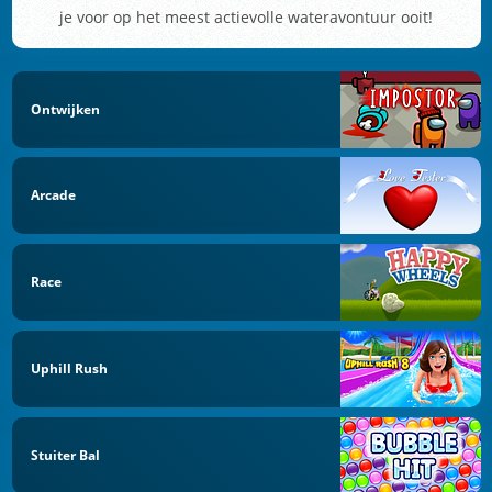
je voor op het meest actievolle wateravontuur ooit!
Ontwijken
Arcade
Race
Uphill Rush
Stuiter Bal