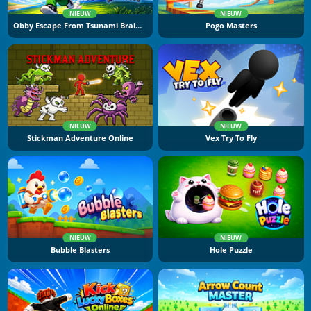
NIEUW
NIEUW
Obby Escape From Tsunami Brainrot
Pogo Masters
NIEUW
NIEUW
Stickman Adventure Online
Vex Try To Fly
NIEUW
NIEUW
Bubble Blasters
Hole Puzzle