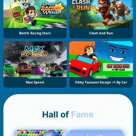
NIEUW
NIEUW
Battle Racing Stars
Clash And Run
NIEUW
NIEUW
Max Speed
Obby Tsunami Escape +1 By Car
Hall of
Fame