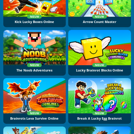
NIEUW
NIEUW
Kick Lucky Boxes Online
Arrow Count Master
NIEUW
NIEUW
The Noob Adventures
Lucky Brainrot Blocks Online
NIEUW
NIEUW
Brainrots Lava Survive Online
Break A Lucky Egg Brainrot