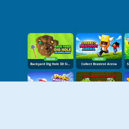
NIEUW
NIEUW
Backyard Dig Hole 3D Simulator
Collect Brainrot Arena
NIEUW
NIEUW
Pogo Masters
Stickman Adventure Online