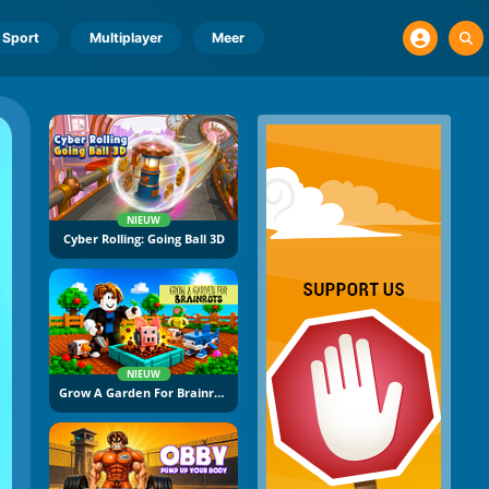
Sport
Multiplayer
Meer
NIEUW
Cyber Rolling: Going Ball 3D
NIEUW
Grow A Garden For Brainrots