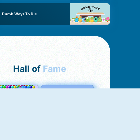
Dumb Ways To Die
Hall of
Fame
Bubbles 3
Love Tester