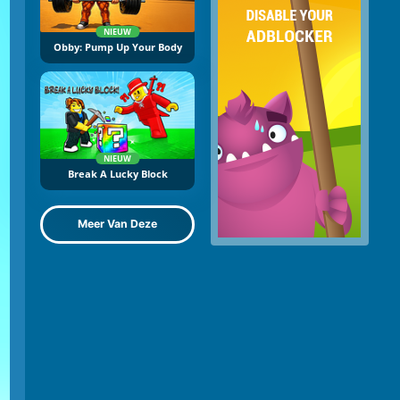
NIEUW
Obby: Pump Up Your Body
NIEUW
Break A Lucky Block
Meer Van Deze