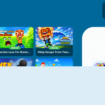
NIEUW
NIEUW
Survive Lava For Brainrots
Obby Escape From Tsunami Brainrot
NIEUW
NIEUW
Vex Try To Fly
Bubble Blasters