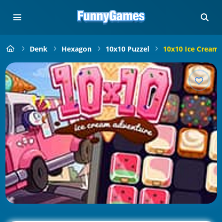
Denk
Hexagon
10x10 Puzzel
10x10 Ice Cream