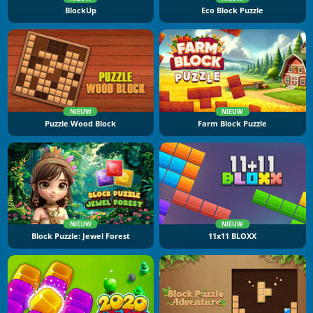
BlockUp
Eco Block Puzzle
NIEUW
NIEUW
Puzzle Wood Block
Farm Block Puzzle
NIEUW
NIEUW
Block Puzzle: Jewel Forest
11x11 BLOXX