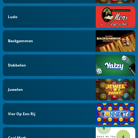
Ludo
Backgammon
Dobbelen
Juwelen
Vier Op Een Rij
Cool Math