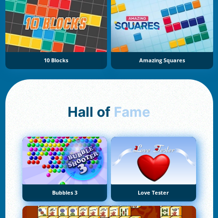
10 Blocks
Amazing Squares
Hall of
Fame
Bubbles 3
Love Tester