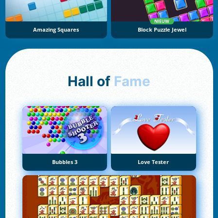
NIEUW
Amazing Squares
Block Puzzle Jewel
Hall of
Fame
Bubbles 3
Love Tester