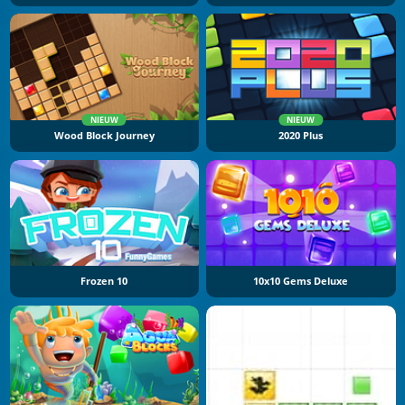
NIEUW
NIEUW
Wood Block Journey
2020 Plus
Frozen 10
10x10 Gems Deluxe