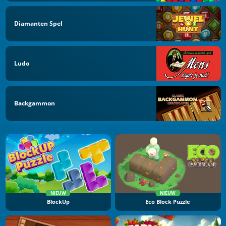
Diamanten Spel
Ludo
Backgammon
NIEUW
NIEUW
BlockUp
Eco Block Puzzle