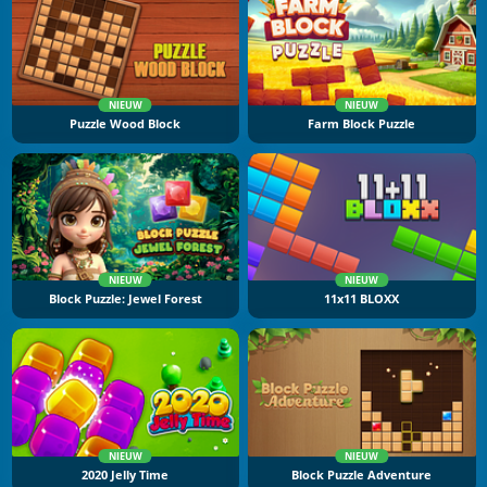
NIEUW
NIEUW
Puzzle Wood Block
Farm Block Puzzle
NIEUW
NIEUW
Block Puzzle: Jewel Forest
11x11 BLOXX
NIEUW
NIEUW
2020 Jelly Time
Block Puzzle Adventure