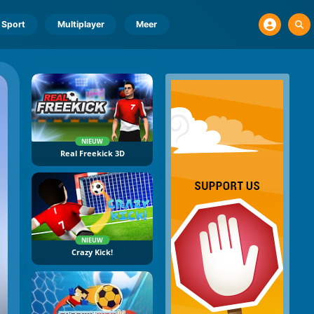
Sport
Multiplayer
Meer
NIEUW
Real Freekick 3D
NIEUW
Crazy Kick!