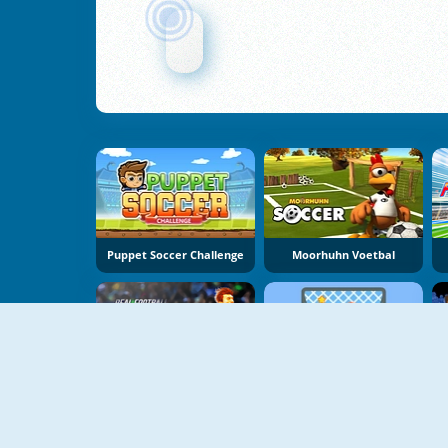
Puppet Soccer Challenge
Moorhuhn Voetbal
NIEUW
Real Football Challenge
Free Kick Online