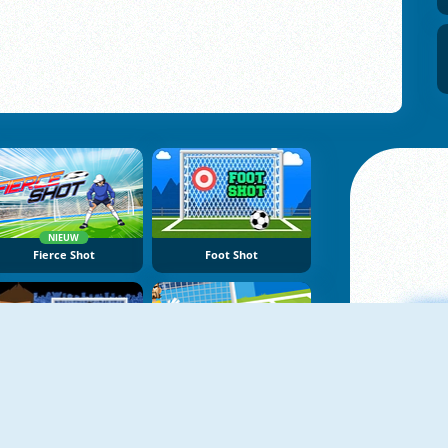
NIEUW
Fierce Shot
Foot Shot
World Football Kick 2018
Football Penalty Go