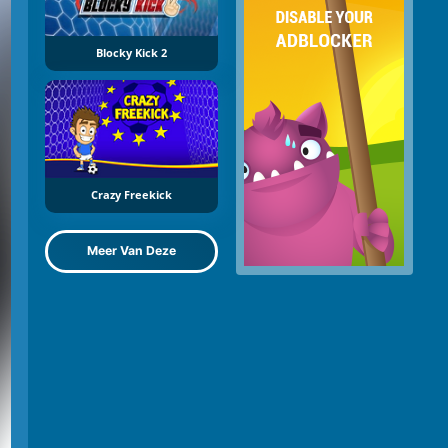
Blocky Kick 2
Crazy Freekick
Meer Van Deze