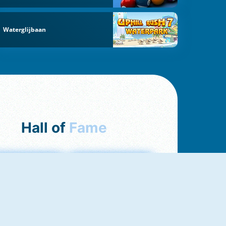
Waterglijbaan
Hall of
Fame
Bubbles 3
Love Tester