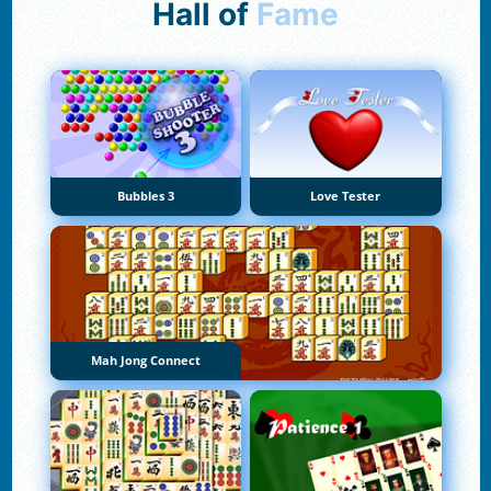
Hall of
Fame
Bubbles 3
Love Tester
Mah Jong Connect