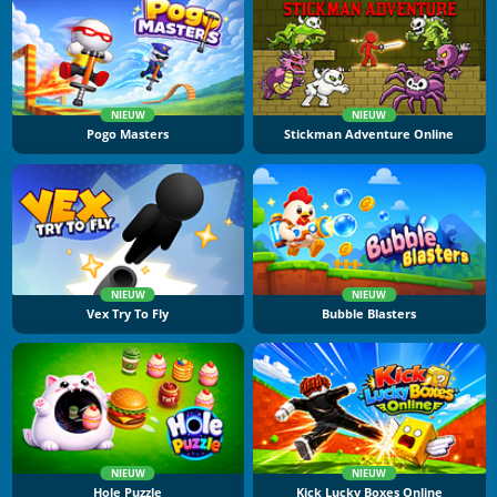
NIEUW
NIEUW
Pogo Masters
Stickman Adventure Online
NIEUW
NIEUW
Vex Try To Fly
Bubble Blasters
NIEUW
NIEUW
Hole Puzzle
Kick Lucky Boxes Online