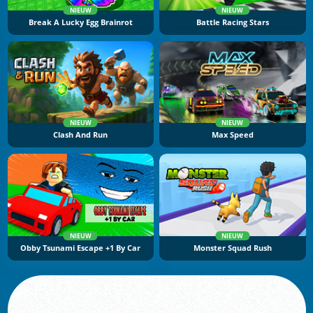
NIEUW
NIEUW
Break A Lucky Egg Brainrot
Battle Racing Stars
NIEUW
NIEUW
Clash And Run
Max Speed
NIEUW
NIEUW
Obby Tsunami Escape +1 By Car
Monster Squad Rush