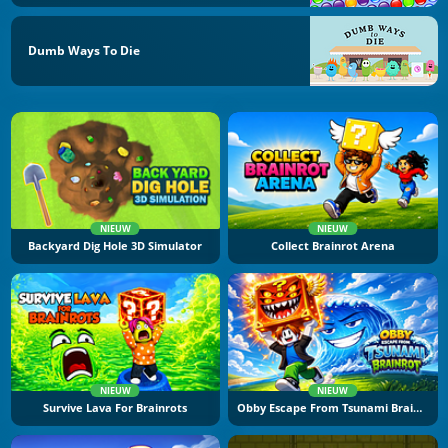
Dumb Ways To Die
NIEUW
NIEUW
Backyard Dig Hole 3D Simulator
Collect Brainrot Arena
NIEUW
NIEUW
Survive Lava For Brainrots
Obby Escape From Tsunami Brainrot