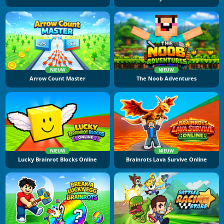
NIEUW
NIEUW
Arrow Count Master
The Noob Adventures
NIEUW
NIEUW
Lucky Brainrot Blocks Online
Brainrots Lava Survive Online