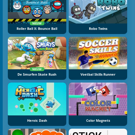
NIEUW
Roller Ball X: Bounce Ball
Robo Twins
NIEUW
De Smurfen Skate Rush
Voetbal Skills Runner
Heroic Dash
Color Magnets