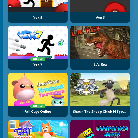
Vex 5
Vex 6
NIEUW
Vex 7
L.A. Rex
NIEUW
Fall Guys Online
Shaun The Sheep Chick N Spoon