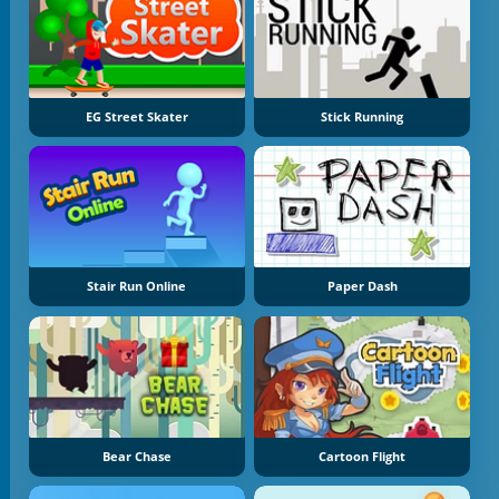
EG Street Skater
Stick Running
Stair Run Online
Paper Dash
Bear Chase
Cartoon Flight