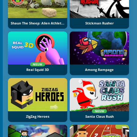
Shaun The Sheep: Alien Athletics
Stickman Rusher
NIEUW
Real Squid 3D
Among Rampage
NIEUW
ZigZag Heroes
Santa Claus Rush