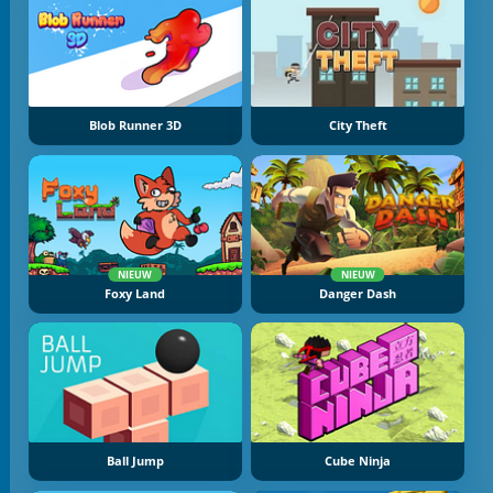
Blob Runner 3D
City Theft
NIEUW
NIEUW
Foxy Land
Danger Dash
Ball Jump
Cube Ninja