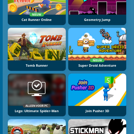
NIEUW
Cat Runner Online
Geometry Jump
NIEUW
Tomb Runner
Super Droid Adventure
ALLEEN VOOR PC
Lego: Ultimate Spider-Man
Join Pusher 3D