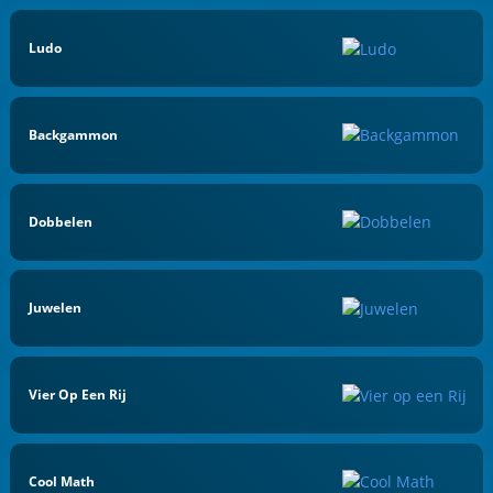
Ludo
Backgammon
Dobbelen
Juwelen
Vier Op Een Rij
Cool Math