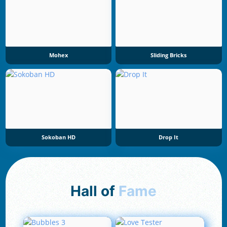
Mohex
Sliding Bricks
Sokoban HD
Drop It
Hall of
Fame