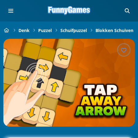
Denk
Puzzel
Schuifpuzzel
Blokken Schuiven