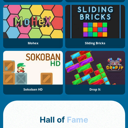
Mohex
Sliding Bricks
Sokoban HD
Drop It
Hall of
Fame