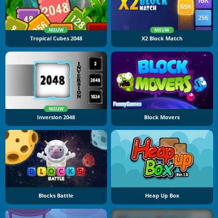
NIEUW
NIEUW
Tropical Cubes 2048
X2 Block Match
NIEUW
Inversion 2048
Block Movers
Blocks Battle
Heap Up Box