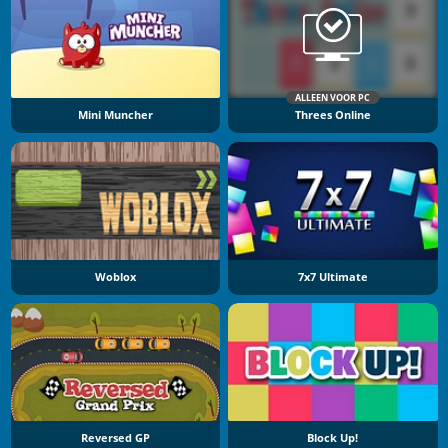
ALLEEN VOOR PC
Mini Muncher
Threes Online
Woblox
7x7 Ultimate
Reversed GP
Block Up!