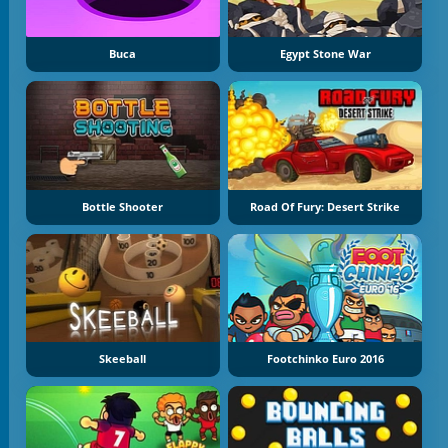
Buca
Egypt Stone War
Bottle Shooter
Road Of Fury: Desert Strike
Skeeball
Footchinko Euro 2016