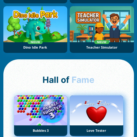
NIEUW
NIEUW
Dino Idle Park
Teacher Simulator
Hall of
Fame
Bubbles 3
Love Tester