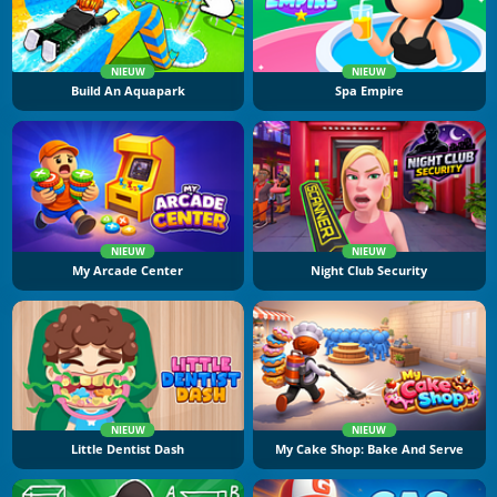
NIEUW
NIEUW
Build An Aquapark
Spa Empire
NIEUW
NIEUW
My Arcade Center
Night Club Security
NIEUW
NIEUW
Little Dentist Dash
My Cake Shop: Bake And Serve