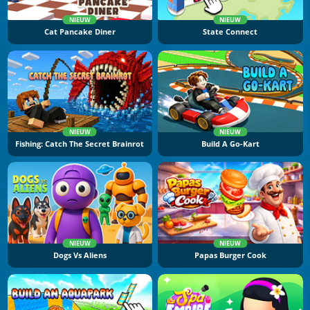
NIEUW
NIEUW
Cat Pancake Diner
State Connect
NIEUW
NIEUW
Fishing: Catch The Secret Brainrot
Build A Go-Kart
NIEUW
NIEUW
Dogs Vs Aliens
Papas Burger Cook