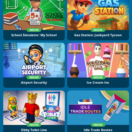
NIEUW
NIEUW
School Simulator: My School
Gas Station: Junkyard Tycoon
NIEUW
NIEUW
Airport Security
Ice Cream Inc
NIEUW
NIEUW
Obby Toilet Line
Idle Trade Routes