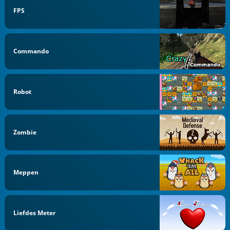
FPS
Commando
Robot
Zombie
Meppen
Liefdes Meter