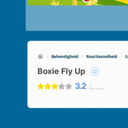
Behendigheid
Reactiesnelheid
S
Boxie Fly Up
3.2
13
Waardering: