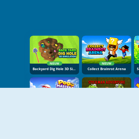
NIEUW
NIEUW
Backyard Dig Hole 3D Simulator
Collect Brainrot Arena
NIEUW
NIEUW
Pogo Masters
Stickman Adventure Online