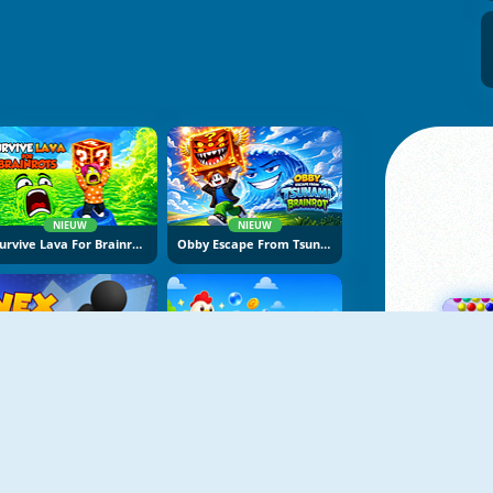
NIEUW
NIEUW
Survive Lava For Brainrots
Obby Escape From Tsunami Brainrot
NIEUW
NIEUW
Vex Try To Fly
Bubble Blasters