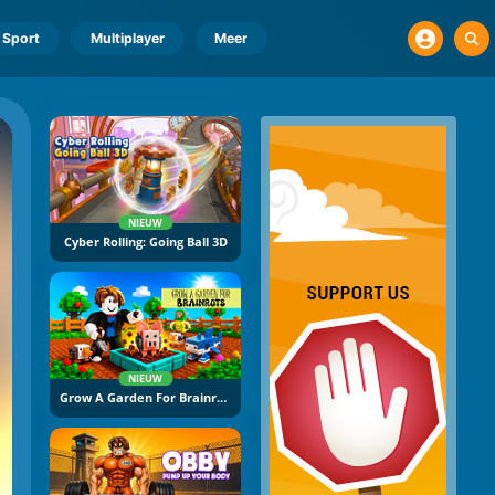
Sport
Multiplayer
Meer
NIEUW
Cyber Rolling: Going Ball 3D
NIEUW
Grow A Garden For Brainrots