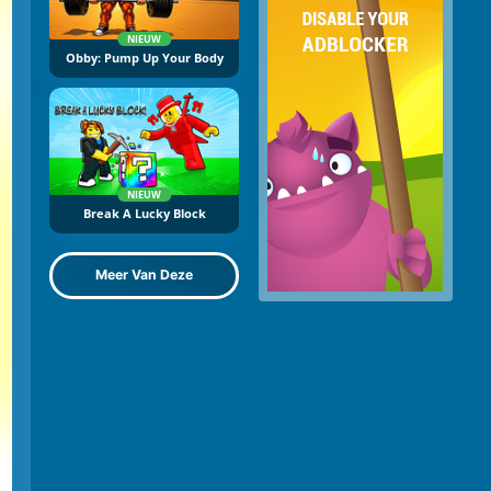
NIEUW
Obby: Pump Up Your Body
NIEUW
Break A Lucky Block
Meer Van Deze