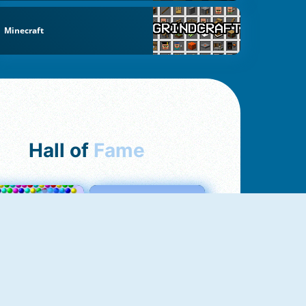
Minecraft
Hall of
Fame
Bubbles 3
Love Tester