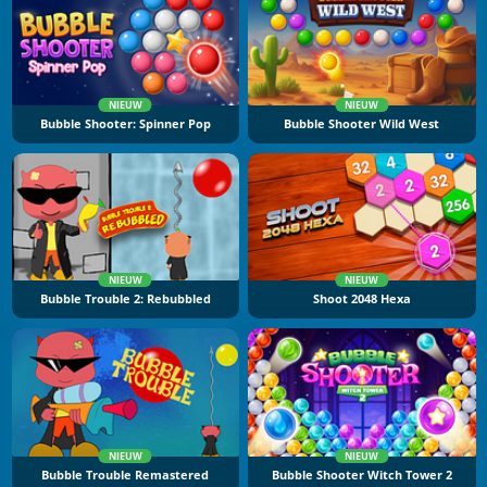
NIEUW
NIEUW
Bubble Shooter: Spinner Pop
Bubble Shooter Wild West
NIEUW
NIEUW
Bubble Trouble 2: Rebubbled
Shoot 2048 Hexa
NIEUW
NIEUW
Bubble Trouble Remastered
Bubble Shooter Witch Tower 2