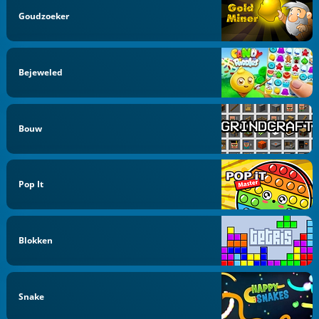
Goudzoeker
Bejeweled
Bouw
Pop It
Blokken
Snake