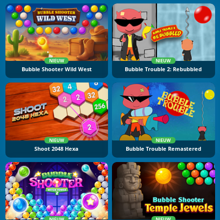
NIEUW
NIEUW
Bubble Shooter Wild West
Bubble Trouble 2: Rebubbled
NIEUW
NIEUW
Shoot 2048 Hexa
Bubble Trouble Remastered
NIEUW
NIEUW