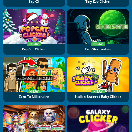
TapKO
Tiny Zoo Clicker
NIEUW
NIEUW
PopCat Clicker
Exo Observation
NIEUW
NIEUW
Zero To Millionaire
Italian Brainrot Baby Clicker