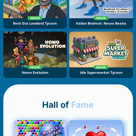
NIEUW
NIEUW
Rent Out Landlord Tycoon
Italian Brainrot: Neuro Beasts
NIEUW
NIEUW
Homo Evolution
Idle Supermarket Tycoon
Hall of
Fame