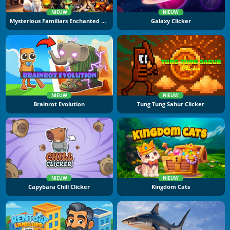
NIEUW
NIEUW
Mysterious Familiars Enchanted Bestiary
Galaxy Clicker
NIEUW
NIEUW
Brainrot Evolution
Tung Tung Sahur Clicker
NIEUW
NIEUW
Capybara Chill Clicker
Kingdom Cats