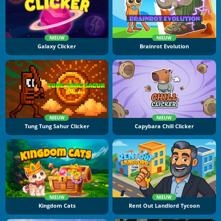
NIEUW
NIEUW
Galaxy Clicker
Brainrot Evolution
NIEUW
NIEUW
Tung Tung Sahur Clicker
Capybara Chill Clicker
NIEUW
NIEUW
Kingdom Cats
Rent Out Landlord Tycoon