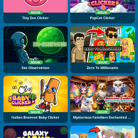
NIEUW
NIEUW
Tiny Zoo Clicker
PopCat Clicker
NIEUW
NIEUW
Exo Observation
Zero To Millionaire
NIEUW
NIEUW
Italian Brainrot Baby Clicker
Mysterious Familiars Enchanted Bestiary