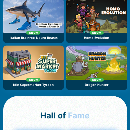
NIEUW
NIEUW
Italian Brainrot: Neuro Beasts
Homo Evolution
NIEUW
NIEUW
Idle Supermarket Tycoon
Dragon Hunter
Hall of
Fame