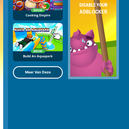
NIEUW
Cooking Empire
NIEUW
Build An Aquapark
Meer Van Deze