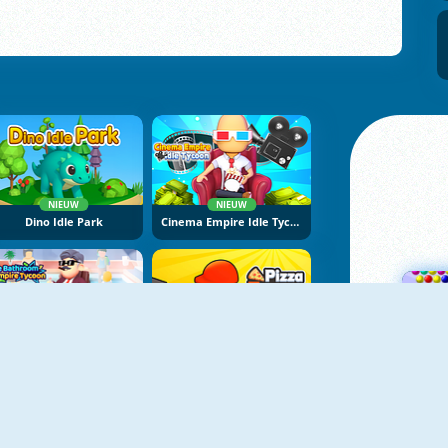
NIEUW
NIEUW
Dino Idle Park
Cinema Empire Idle Tycoon
NIEUW
NIEUW
Idle Bathroom Empire Tycoon
Pizza Tycoon