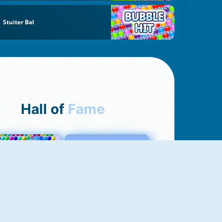
Stuiter Bal
Hall of
Fame
Bubbles 3
Love Tester