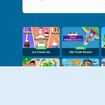
NIEUW
NIEUW
Ice Cream Inc
Idle Trade Routes
NIEUW
NIEUW
Beach Club
Rent Out Landlord Tycoon