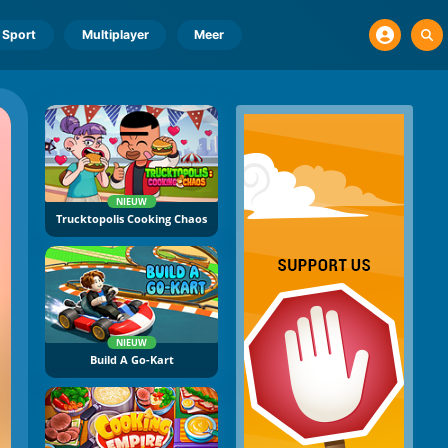
Sport
Multiplayer
Meer
NIEUW
Trucktopolis Cooking Chaos
NIEUW
Build A Go-Kart