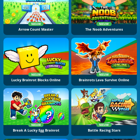
NIEUW
NIEUW
Arrow Count Master
The Noob Adventures
NIEUW
NIEUW
Lucky Brainrot Blocks Online
Brainrots Lava Survive Online
NIEUW
NIEUW
Break A Lucky Egg Brainrot
Battle Racing Stars