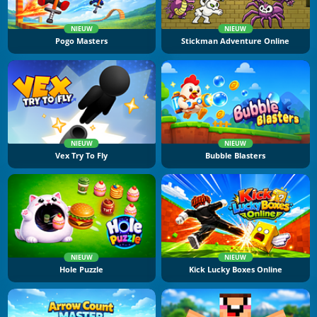
NIEUW
NIEUW
Pogo Masters
Stickman Adventure Online
NIEUW
NIEUW
Vex Try To Fly
Bubble Blasters
NIEUW
NIEUW
Hole Puzzle
Kick Lucky Boxes Online