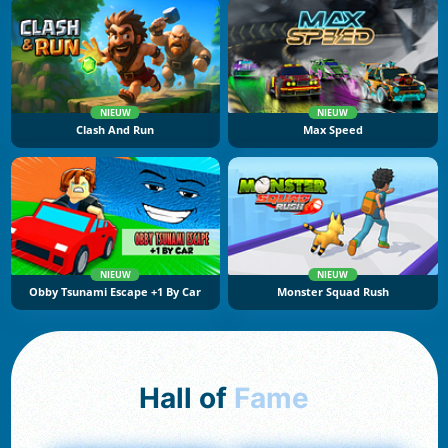
NIEUW
NIEUW
Clash And Run
Max Speed
NIEUW
NIEUW
Obby Tsunami Escape +1 By Car
Monster Squad Rush
Hall of
Fame