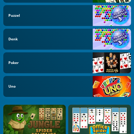
Puzzel
Denk
Poker
Uno