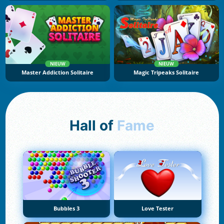
NIEUW
NIEUW
Master Addiction Solitaire
Magic Tripeaks Solitaire
Hall of
Fame
Bubbles 3
Love Tester