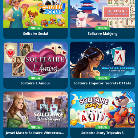
NIEUW
NIEUW
Solitaire Social
Solitaire Mahjong
NIEUW
NIEUW
Solitaire L'Amour
Solitaire Emperor: Secrets Of Fate
NIEUW
NIEUW
Jewel Match: Solitaire Winterscapes
Solitaire Story Tripeaks 5