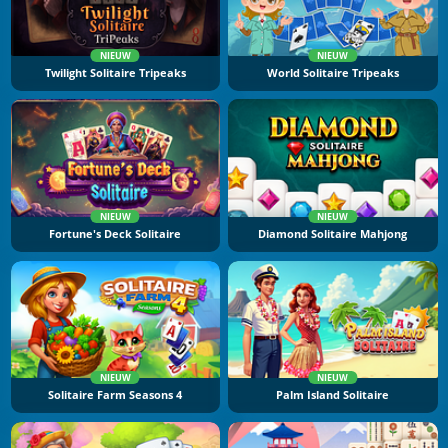
NIEUW
NIEUW
Twilight Solitaire Tripeaks
World Solitaire Tripeaks
NIEUW
NIEUW
Fortune's Deck Solitaire
Diamond Solitaire Mahjong
NIEUW
NIEUW
Solitaire Farm Seasons 4
Palm Island Solitaire