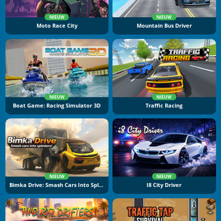
NIEUW
NIEUW
Moto Race City
Mountain Bus Driver
NIEUW
NIEUW
Boat Game: Racing Simulator 3D
Traffic Racing
NIEUW
NIEUW
Bimka Drive: Smash Cars Into Splinters
I8 City Driver