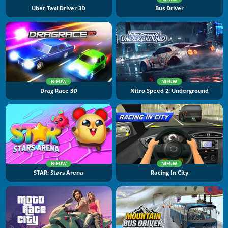
Uber Taxi Driver 3D
Bus Driver
NIEUW
NIEUW
Drag Race 3D
Nitro Speed 2: Underground
NIEUW
NIEUW
STAR: Stars Arena
Racing In City