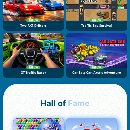
NIEUW
NIEUW
Two RX7 Drifters
Traffic Tap Survival
NIEUW
NIEUW
GT Traffic Racer
Car Eats Car: Arctic Adventure
Hall of
Fame