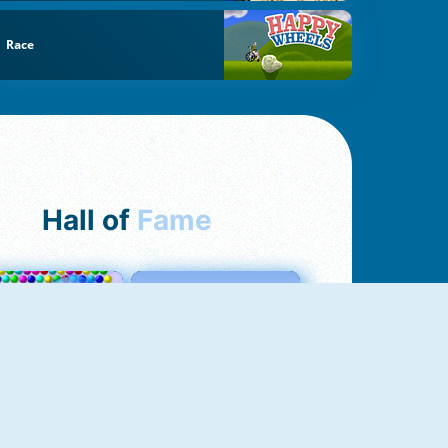
Race
Hall of
Fame
Bubbles 3
Love Tester