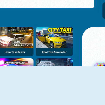
Limo Taxi Driver
Real Taxi Simulator
NIEUW
NIEUW
Drag Race 3D
Nitro Speed 2: Underground