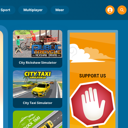
Sport
Multiplayer
Meer
City Rickshaw Simulator
City Taxi Simulator