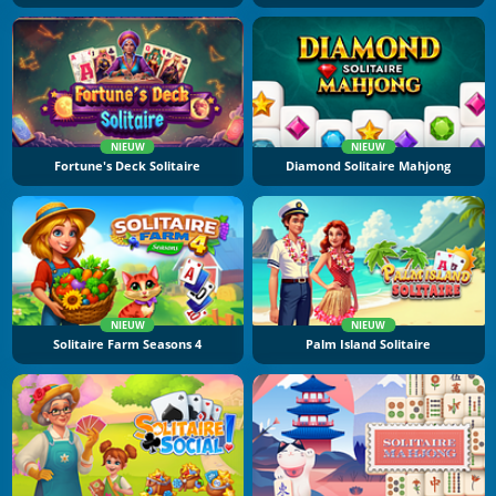
NIEUW
NIEUW
Fortune's Deck Solitaire
Diamond Solitaire Mahjong
NIEUW
NIEUW
Solitaire Farm Seasons 4
Palm Island Solitaire