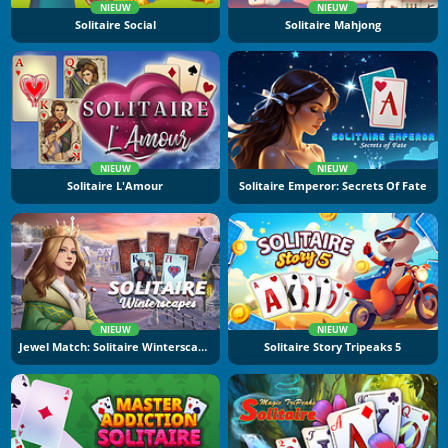
NIEUW
NIEUW
Solitaire Social
Solitaire Mahjong
NIEUW
NIEUW
Solitaire L'Amour
Solitaire Emperor: Secrets Of Fate
NIEUW
NIEUW
Jewel Match: Solitaire Winterscapes
Solitaire Story Tripeaks 5