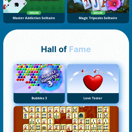
NIEUW
NIEUW
Master Addiction Solitaire
Magic Tripeaks Solitaire
Hall of
Fame
Bubbles 3
Love Tester