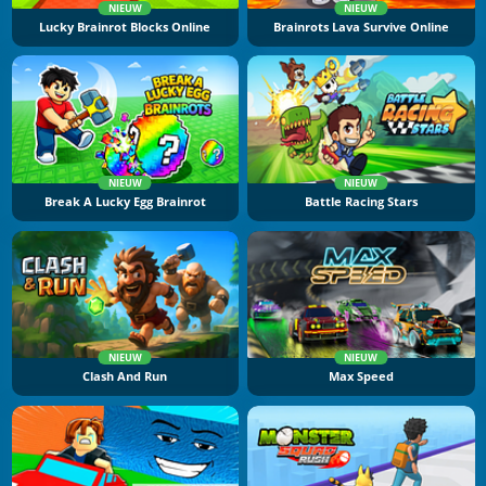
NIEUW
NIEUW
Lucky Brainrot Blocks Online
Brainrots Lava Survive Online
NIEUW
NIEUW
Break A Lucky Egg Brainrot
Battle Racing Stars
NIEUW
NIEUW
Clash And Run
Max Speed