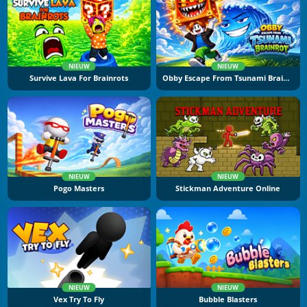
NIEUW
NIEUW
Survive Lava For Brainrots
Obby Escape From Tsunami Brainrot
NIEUW
NIEUW
Pogo Masters
Stickman Adventure Online
NIEUW
NIEUW
Vex Try To Fly
Bubble Blasters