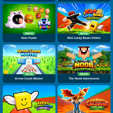
NIEUW
NIEUW
Hole Puzzle
Kick Lucky Boxes Online
NIEUW
NIEUW
Arrow Count Master
The Noob Adventures