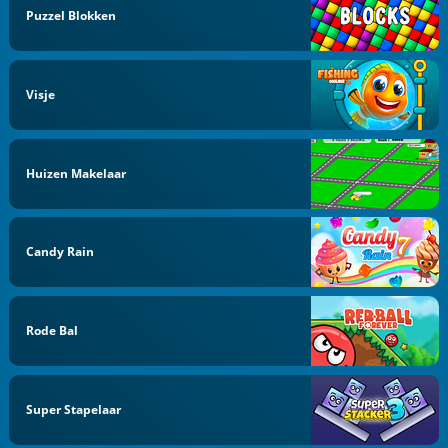
Puzzel Blokken
Visje
Huizen Makelaar
Candy Rain
Rode Bal
Super Stapelaar