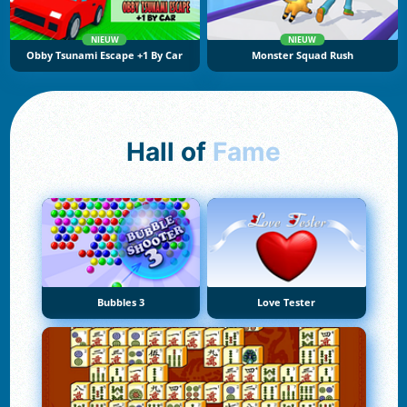
NIEUW
NIEUW
Obby Tsunami Escape +1 By Car
Monster Squad Rush
Hall of
Fame
Bubbles 3
Love Tester