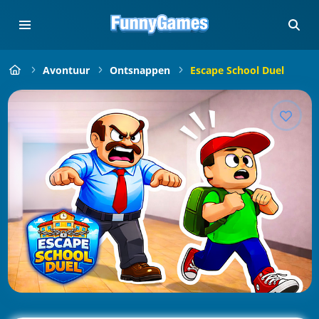
Avontuur
Ontsnappen
Escape School Duel