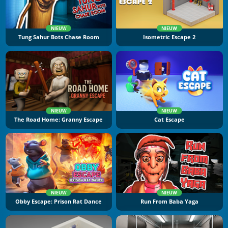
NIEUW
NIEUW
Tung Sahur Bots Chase Room
Isometric Escape 2
NIEUW
NIEUW
The Road Home: Granny Escape
Cat Escape
NIEUW
NIEUW
Obby Escape: Prison Rat Dance
Run From Baba Yaga