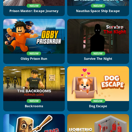
NIEUW
NIEUW
Prison Master: Escape Journey
Nautilus Space Ship Escape
NIEUW
NIEUW
Obby Prison Run
Survive The Night
NIEUW
NIEUW
Backrooms
Dog Escape