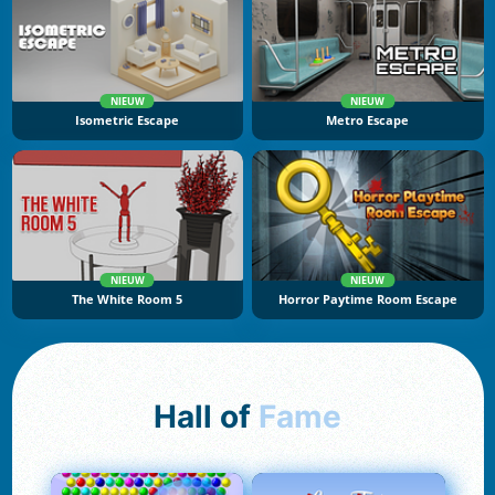
NIEUW
NIEUW
Isometric Escape
Metro Escape
NIEUW
NIEUW
The White Room 5
Horror Paytime Room Escape
Hall of
Fame