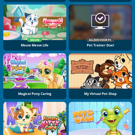
NIEUW
ALLEEN VOOR PC
Meow Meow Life
Pet Trainer Duel
Magical Pony Caring
My Virtual Pet Shop