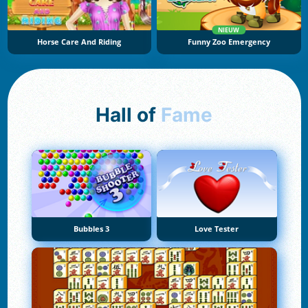
NIEUW
Horse Care And Riding
Funny Zoo Emergency
Hall of
Fame
Bubbles 3
Love Tester