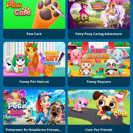
Paw Care
Fairy Pony Caring Adventure
NIEUW
Funny Pet Haircut
Funny Daycare
Prinsessen En Huisdieren Fotowedstrijd
Cute Pet Friends