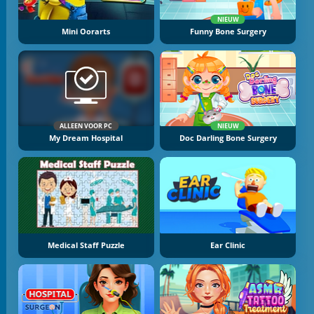
NIEUW
Mini Oorarts
Funny Bone Surgery
ALLEEN VOOR PC
NIEUW
My Dream Hospital
Doc Darling Bone Surgery
Medical Staff Puzzle
Ear Clinic