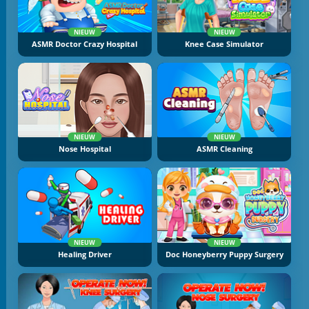
NIEUW
NIEUW
ASMR Doctor Crazy Hospital
Knee Case Simulator
NIEUW
NIEUW
Nose Hospital
ASMR Cleaning
NIEUW
NIEUW
Healing Driver
Doc Honeyberry Puppy Surgery