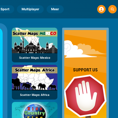
Sport
Multiplayer
Meer
Scatter Maps: Mexico
Scatter Maps: Africa