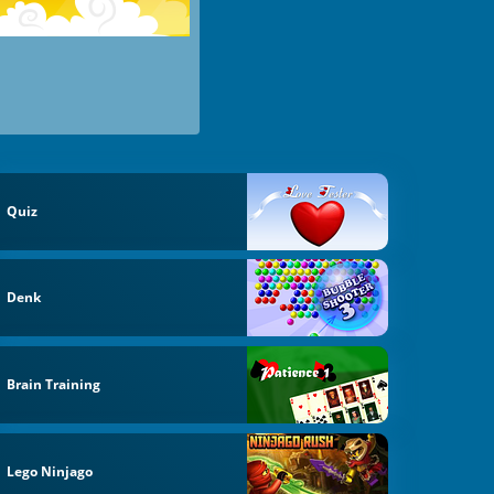
Quiz
Denk
Brain Training
Lego Ninjago