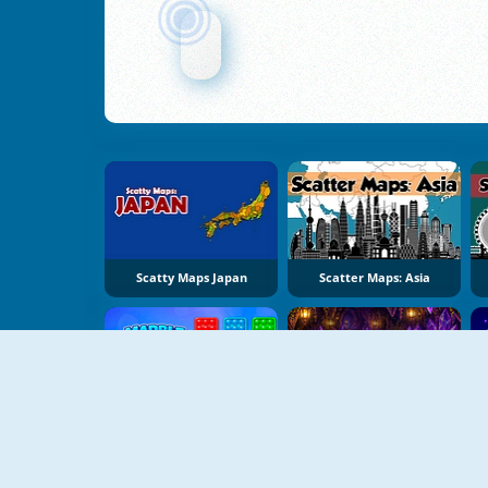
Scatty Maps Japan
Scatter Maps: Asia
NIEUW
NIEUW
Marble Sort
Dragon Egg Master