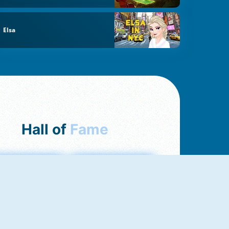
Elsa
Hall of
Fame
Bubbles 3
Love Tester