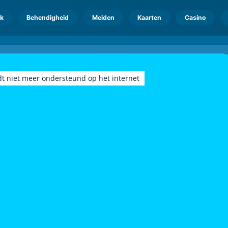
k
Behendigheid
Meiden
Kaarten
Casino
dt niet meer ondersteund op het internet