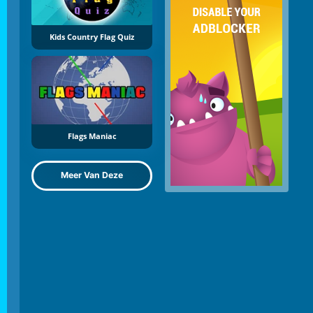
Kids Country Flag Quiz
Flags Maniac
Meer Van Deze