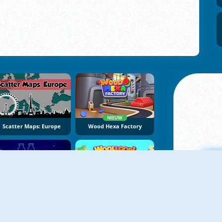
NIEUW
Scatter Maps: Europe
Wood Hexa Factory
NIEUW
NIEUW
Potion Sort
Woolloop! Color Puzzle