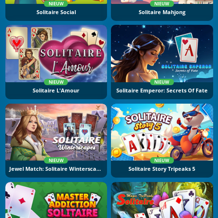
NIEUW
NIEUW
Solitaire Social
Solitaire Mahjong
NIEUW
NIEUW
Solitaire L'Amour
Solitaire Emperor: Secrets Of Fate
NIEUW
NIEUW
Jewel Match: Solitaire Winterscapes
Solitaire Story Tripeaks 5