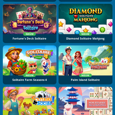
NIEUW
NIEUW
Fortune's Deck Solitaire
Diamond Solitaire Mahjong
NIEUW
NIEUW
Solitaire Farm Seasons 4
Palm Island Solitaire