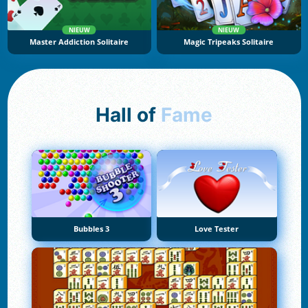
NIEUW
NIEUW
Master Addiction Solitaire
Magic Tripeaks Solitaire
Hall of
Fame
Bubbles 3
Love Tester