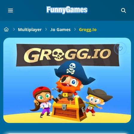
Multiplayer
.io Games
Grogg.io