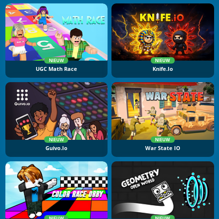
NIEUW
NIEUW
UGC Math Race
Knife.io
NIEUW
NIEUW
Guivo.io
War State IO
NIEUW
NIEUW