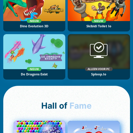
NIEUW
NIEUW
Dino Evolution 3D
Skibidi Toilet Io
NIEUW
ALLEEN VOOR PC
Do Dragons Exist
Sploop.io
Hall of
Fame