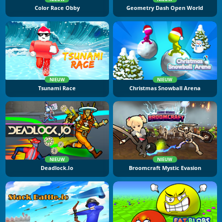
Color Race Obby
Geometry Dash Open World
NIEUW
NIEUW
Tsunami Race
Christmas Snowball Arena
NIEUW
NIEUW
Deadlock.io
Broomcraft Mystic Evasion