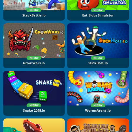
NIEUW
NIEUW
StackBattle.io
Eat Blobs Simulator
NIEUW
NIEUW
Grow Wars.io
StickHole.io
NIEUW
NIEUW
Snake 2048.io
WormsArena.io