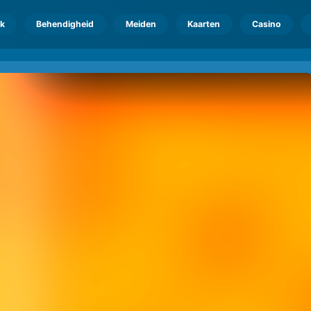
k
Behendigheid
Meiden
Kaarten
Casino