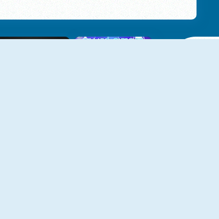
Tank VS Tiles
Piano Online
Piano Tiles 3
Magic Piano Tiles
NIEUW
NIEUW