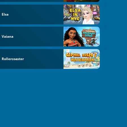
Elsa
Vaiana
Rollercoaster