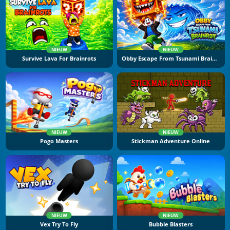
NIEUW
NIEUW
Survive Lava For Brainrots
Obby Escape From Tsunami Brainrot
NIEUW
NIEUW
Pogo Masters
Stickman Adventure Online
NIEUW
NIEUW
Vex Try To Fly
Bubble Blasters