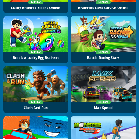
NIEUW
NIEUW
Lucky Brainrot Blocks Online
Brainrots Lava Survive Online
NIEUW
NIEUW
Break A Lucky Egg Brainrot
Battle Racing Stars
NIEUW
NIEUW
Clash And Run
Max Speed