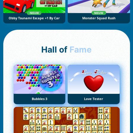
NIEUW
NIEUW
Obby Tsunami Escape +1 By Car
Monster Squad Rush
Hall of
Fame
Bubbles 3
Love Tester