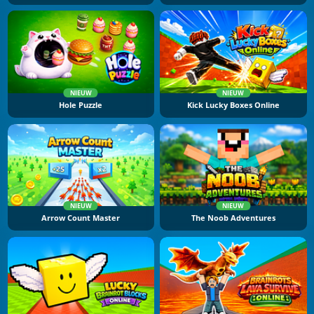
NIEUW
NIEUW
Hole Puzzle
Kick Lucky Boxes Online
NIEUW
NIEUW
Arrow Count Master
The Noob Adventures