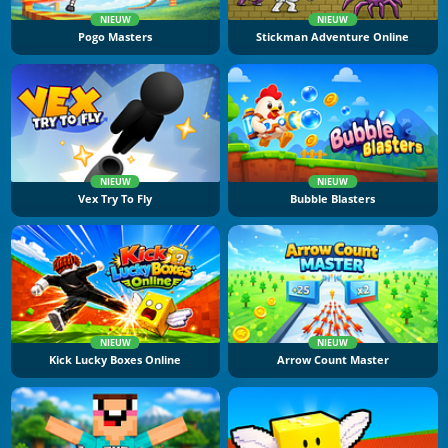
NIEUW
NIEUW
Pogo Masters
Stickman Adventure Online
NIEUW
NIEUW
Vex Try To Fly
Bubble Blasters
NIEUW
NIEUW
Kick Lucky Boxes Online
Arrow Count Master