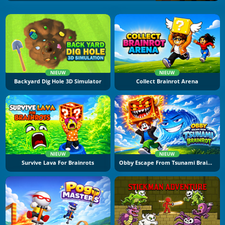
NIEUW
NIEUW
Backyard Dig Hole 3D Simulator
Collect Brainrot Arena
NIEUW
NIEUW
Survive Lava For Brainrots
Obby Escape From Tsunami Brainrot