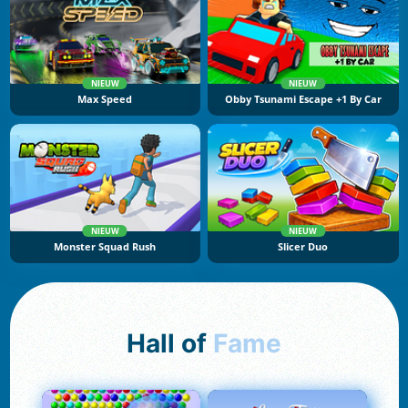
NIEUW
NIEUW
Max Speed
Obby Tsunami Escape +1 By Car
NIEUW
NIEUW
Monster Squad Rush
Slicer Duo
Hall of
Fame