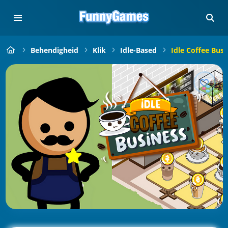
Behendigheid
Klik
Idle-Based
Idle Coffee Busi