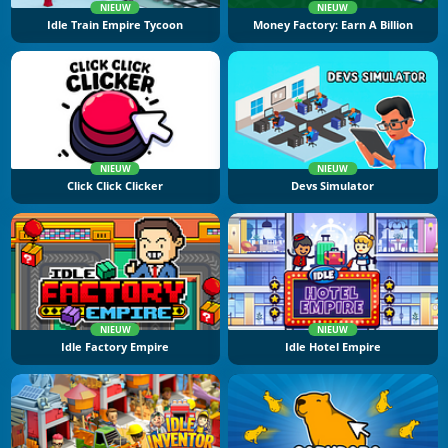
NIEUW
NIEUW
Idle Train Empire Tycoon
Money Factory: Earn A Billion
NIEUW
NIEUW
Click Click Clicker
Devs Simulator
NIEUW
NIEUW
Idle Factory Empire
Idle Hotel Empire