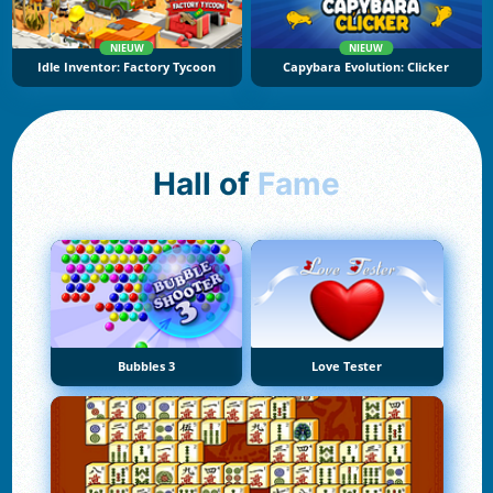
NIEUW
NIEUW
Idle Inventor: Factory Tycoon
Capybara Evolution: Clicker
Hall of
Fame
Bubbles 3
Love Tester