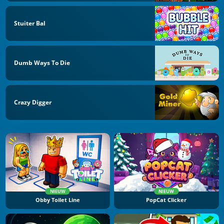
Stuiter Bal
Dumb Ways To Die
Crazy Digger
NIEUW
NIEUW
Obby Toilet Line
PopCat Clicker