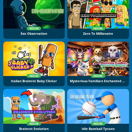
NIEUW
NIEUW
Exo Observation
Zero To Millionaire
NIEUW
NIEUW
Italian Brainrot Baby Clicker
Mysterious Familiars Enchanted Bestiary
NIEUW
NIEUW
Brainrot Evolution
Idle Baseball Tycoon