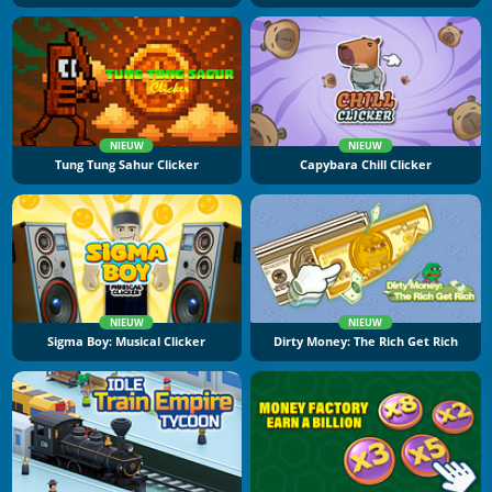
NIEUW
NIEUW
Tung Tung Sahur Clicker
Capybara Chill Clicker
NIEUW
NIEUW
Sigma Boy: Musical Clicker
Dirty Money: The Rich Get Rich