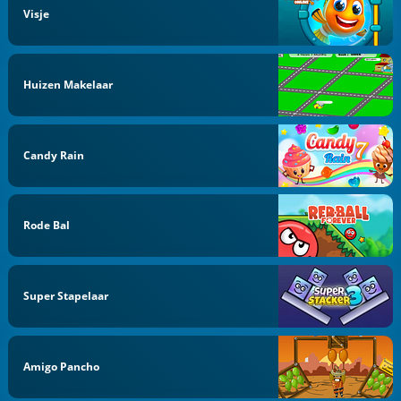
Visje
Huizen Makelaar
Candy Rain
Rode Bal
Super Stapelaar
Amigo Pancho