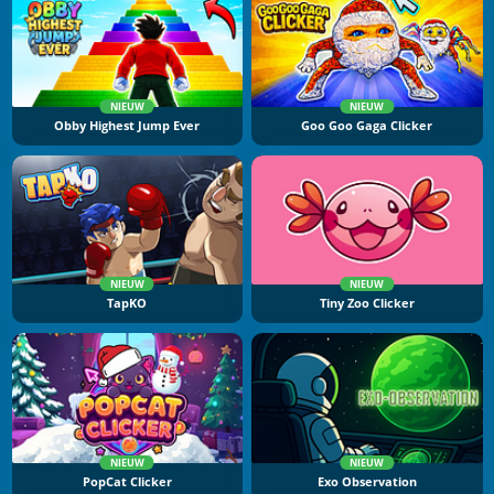
NIEUW
NIEUW
Obby Highest Jump Ever
Goo Goo Gaga Clicker
NIEUW
NIEUW
TapKO
Tiny Zoo Clicker
NIEUW
NIEUW
PopCat Clicker
Exo Observation