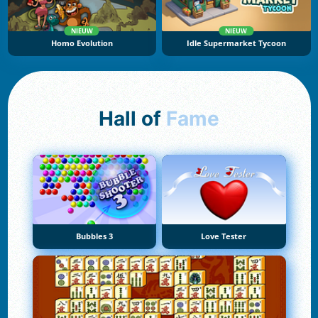
NIEUW
NIEUW
Homo Evolution
Idle Supermarket Tycoon
Hall of
Fame
Bubbles 3
Love Tester