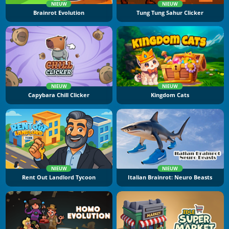
NIEUW
NIEUW
Brainrot Evolution
Tung Tung Sahur Clicker
NIEUW
NIEUW
Capybara Chill Clicker
Kingdom Cats
NIEUW
NIEUW
Rent Out Landlord Tycoon
Italian Brainrot: Neuro Beasts