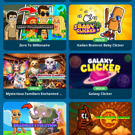
NIEUW
NIEUW
Zero To Millionaire
Italian Brainrot Baby Clicker
NIEUW
NIEUW
Mysterious Familiars Enchanted Bestiary
Galaxy Clicker