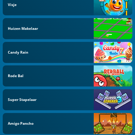
Visje
Huizen Makelaar
Candy Rain
Rode Bal
Super Stapelaar
Amigo Pancho