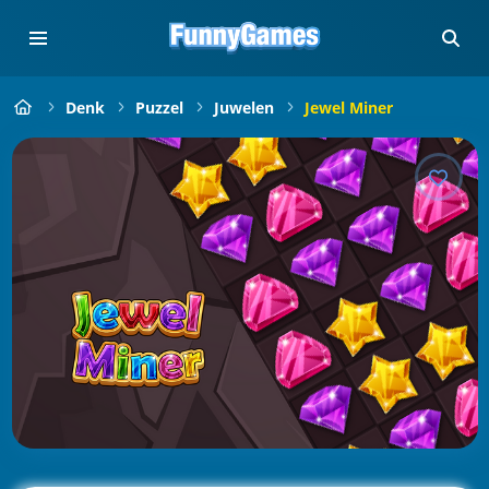
Denk
Puzzel
Juwelen
Jewel Miner