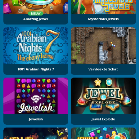
NIEUW
Amazing Jewel
Mysterious Jewels
1001 Arabian Nights 7
Vervloekte Schat
Jewelish
Jewel Explode