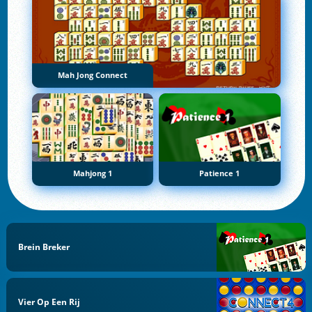
Mah Jong Connect
Mahjong 1
Patience 1
Brein Breker
Vier Op Een Rij