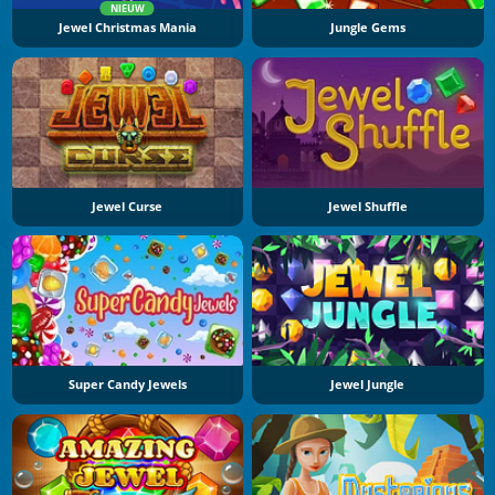
NIEUW
Jewel Christmas Mania
Jungle Gems
Jewel Curse
Jewel Shuffle
Super Candy Jewels
Jewel Jungle