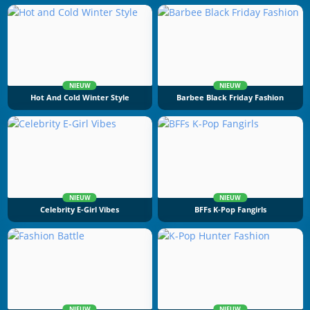
NIEUW
NIEUW
Hot And Cold Winter Style
Barbee Black Friday Fashion
NIEUW
NIEUW
Celebrity E-Girl Vibes
BFFs K-Pop Fangirls
NIEUW
NIEUW