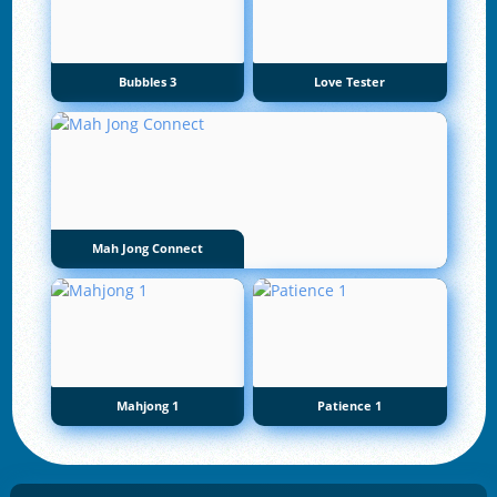
Bubbles 3
Love Tester
Mah Jong Connect
Mahjong 1
Patience 1