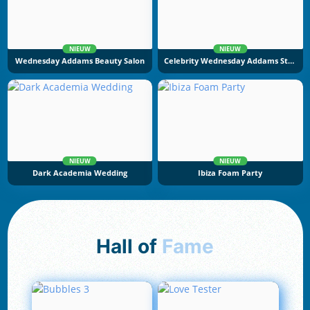
NIEUW
NIEUW
Wednesday Addams Beauty Salon
Celebrity Wednesday Addams Style
NIEUW
NIEUW
Dark Academia Wedding
Ibiza Foam Party
Hall of
Fame