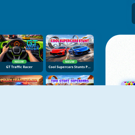
NIEUW
NIEUW
GT Traffic Racer
Cool Supercars Stunts PvP
NIEUW
NIEUW
Police Traffic Racer
Two Stunt Supercars