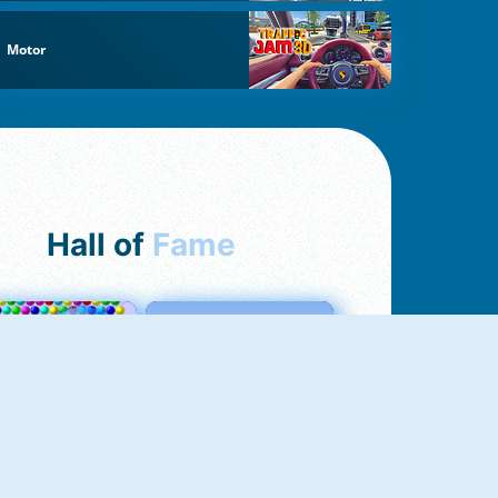
Motor
Hall of
Fame
Bubbles 3
Love Tester