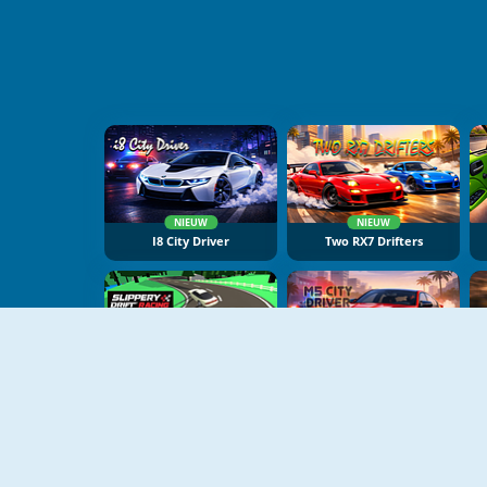
NIEUW
NIEUW
I8 City Driver
Two RX7 Drifters
NIEUW
NIEUW
Slippery Drift Racing
M5 City Driver