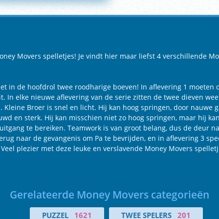
ey Movers spelletjes! Je vindt hier maar liefst 4 verschillende Mo
et in de hoofdrol twee roodharige boeven! In aflevering 1 moeten 
 In elke nieuwe aflevering van de serie zitten de twee dieven wee
. Kleine Broer is snel en licht. Hij kan hoog springen, door nauwe
ouwd en sterk. Hij kan misschien niet zo hoog springen, maar hij
e uitgang te bereiken. Teamwork is van groot belang, dus de deur na
 terug naar de gevangenis om Pa te bevrijden, en in aflevering 3 sp
el plezier met deze leuke en verslavende Money Movers spelletje
Gerelateerde Money Movers categorieën
PUZZEL
1621
TWEE SPELERS
201