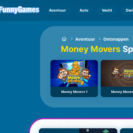
Avontuur
Auto
Vecht
Den
Avontuur
Ontsnappen
Money Movers
Sp
Money Movers 1
Money Mover