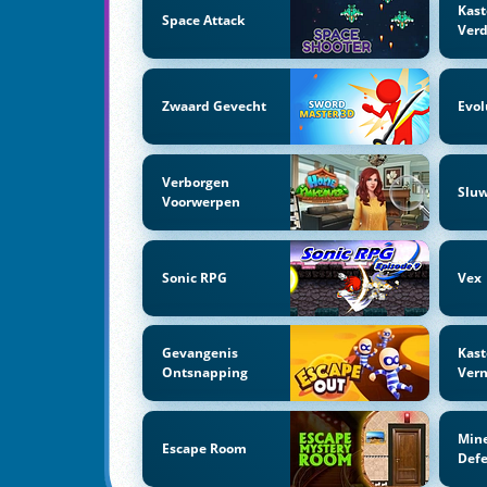
Kast
Space Attack
Ver
Zwaard Gevecht
Evol
Verborgen
Sluw
Voorwerpen
Sonic RPG
Vex
Gevangenis
Kast
Ontsnapping
Vern
Mine
Escape Room
Def