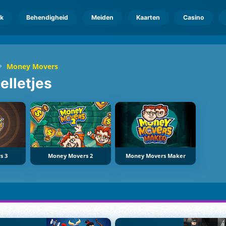
k
Behendigheid
Meiden
Kaarten
Casino
Money Movers
elletjes
s 3
Money Movers 2
Money Movers Maker