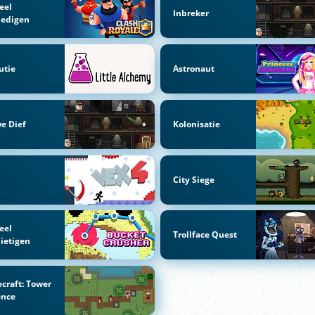
eel
Inbreker
dedigen
utie
Astronaut
e Dief
Kolonisatie
City Siege
eel
Trollface Quest
ietigen
craft: Tower
ence