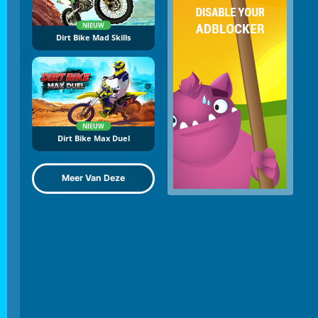
NIEUW
Dirt Bike Mad Skills
NIEUW
Dirt Bike Max Duel
Meer Van Deze