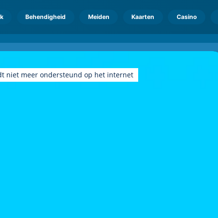
k
Behendigheid
Meiden
Kaarten
Casino
dt niet meer ondersteund op het internet