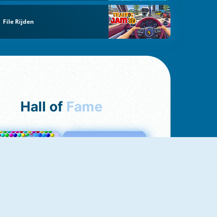
File Rijden
Hall of
Fame
Bubbles 3
Love Tester