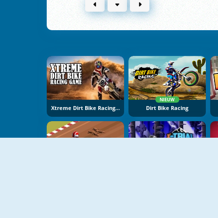
NIEUW
Xtreme Dirt Bike Racing Game
Dirt Bike Racing
Dirt Bike Rally
X Trial Racing: Mountain Adventure