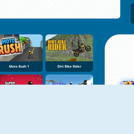
Moto Rush 1
Dirt Bike Rider
Super Stickman Biker
Dirt Bike Extreme Stunts