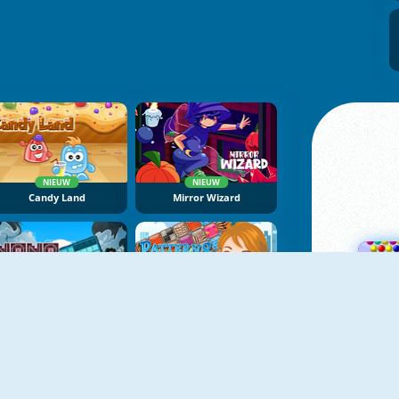
NIEUW
NIEUW
Candy Land
Mirror Wizard
NIEUW
NoNoSparks: Genesis
Patterns Link