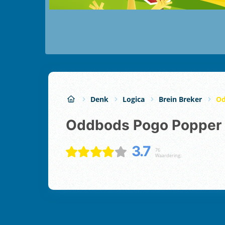
Denk
Logica
Brein Breker
Od
Oddbods Pogo Popper
3.7
76
Waardering: