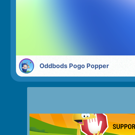
Oddbods Pogo Popper