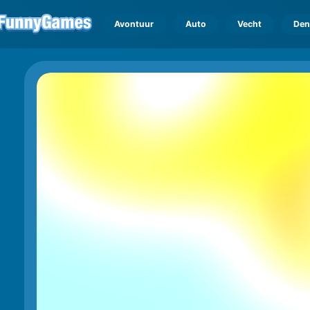
Avontuur
Auto
Vecht
Den