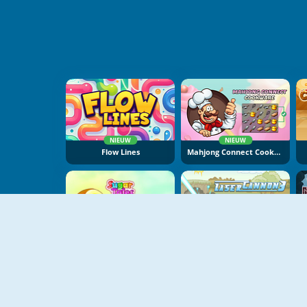
NIEUW
NIEUW
Flow Lines
Mahjong Connect Cookware
NIEUW
Sugar Tales
Laser Kanon 3