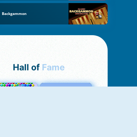
Backgammon
Hall of
Fame
Bubbles 3
Love Tester