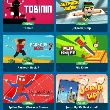
NIEUW
NIEUW
Tobinin
Jetpack Jump
NIEUW
NIEUW
Parkour Block 7
Flip Knife
NIEUW
NIEUW
Spider Noob Obstacle Course
Jump Up 3D: Basketball