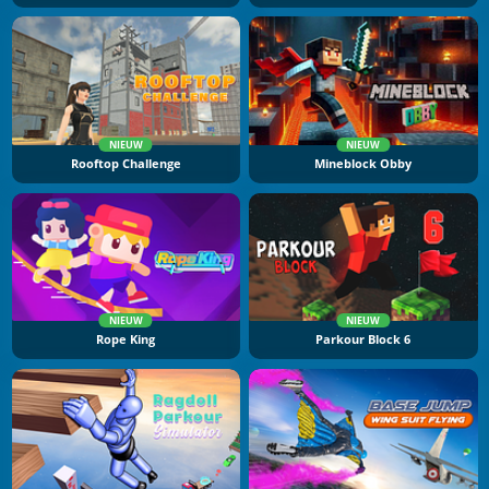
NIEUW
NIEUW
Rooftop Challenge
Mineblock Obby
NIEUW
NIEUW
Rope King
Parkour Block 6