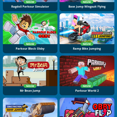
NIEUW
NIEUW
Ragdoll Parkour Simulator
Base Jump Wingsuit Flying
NIEUW
NIEUW
Parkour Block Obby
Ramp Bike Jumping
NIEUW
NIEUW
Mr Bean Jump
Parkour World 2