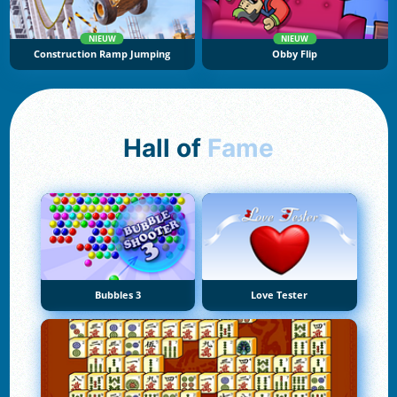
NIEUW
NIEUW
Construction Ramp Jumping
Obby Flip
Hall of
Fame
Bubbles 3
Love Tester