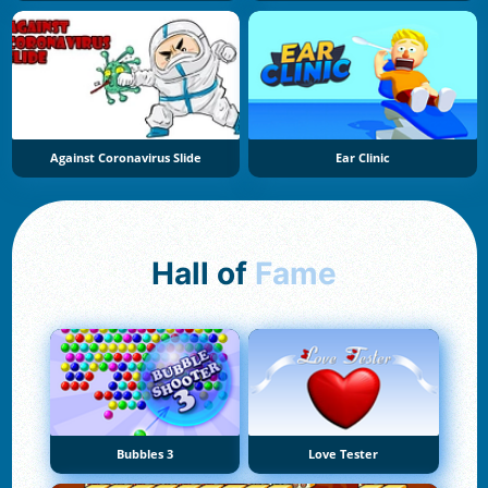
Against Coronavirus Slide
Ear Clinic
Hall of
Fame
Bubbles 3
Love Tester