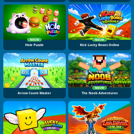
NIEUW
NIEUW
Hole Puzzle
Kick Lucky Boxes Online
NIEUW
NIEUW
Arrow Count Master
The Noob Adventures