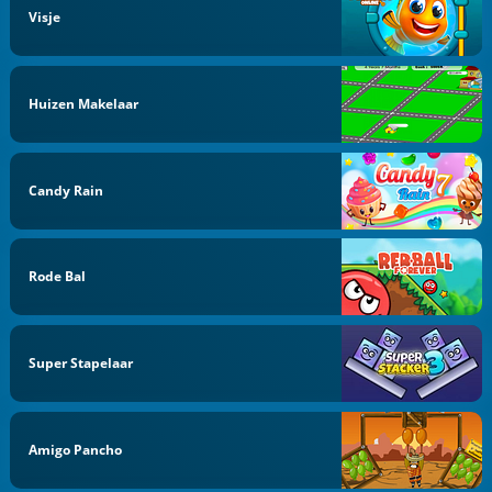
Visje
Huizen Makelaar
Candy Rain
Rode Bal
Super Stapelaar
Amigo Pancho