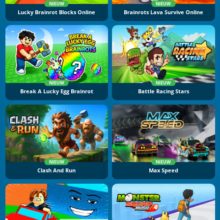
NIEUW
NIEUW
Lucky Brainrot Blocks Online
Brainrots Lava Survive Online
NIEUW
NIEUW
Break A Lucky Egg Brainrot
Battle Racing Stars
NIEUW
NIEUW
Clash And Run
Max Speed